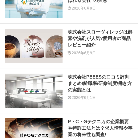
ばれる会社”の実態
2026年6月9日
株式会社スローヴィレッジは酵
素や洗剤が人気?愛用者の商品
レビュー紹介
2026年6月9日
株式会社PEEESの口コミ評判
まとめ!離職率/研修制度/働き方
の実態とは
2026年6月1日
P・C・Gテクニカの企業概要
や特許工法とは？求人情報や事
業の将来性も調査!