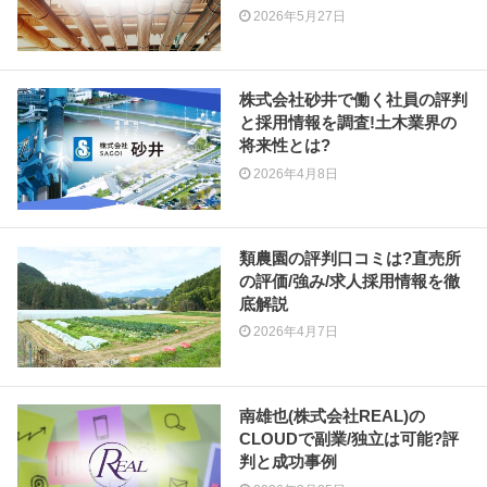
2026年5月27日
株式会社砂井で働く社員の評判
と採用情報を調査!土木業界の
将来性とは?
2026年4月8日
類農園の評判口コミは?直売所
の評価/強み/求人採用情報を徹
底解説
2026年4月7日
南雄也(株式会社REAL)の
CLOUDで副業/独立は可能?評
判と成功事例