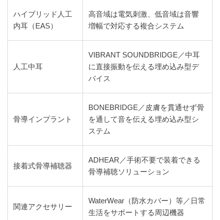
ハイブリッド人工
高音域は電気刺激、低音域は音響
内耳（EAS）
増幅で対応する複合システム
VIBRANT SOUNDBRIDGE／中耳
人工中耳
に直接振動を伝える埋め込み型デ
バイス
BONEBRIDGE／皮膚を貫通せず骨
骨導インプラント
を通して音を伝える埋め込み型シ
ステム
ADHEAR／手術不要で装着できる
接着式骨導補聴器
骨導補聴ソリューション
WaterWear（防水カバー）等／日常
関連アクセサリー
生活をサポートする周辺機器