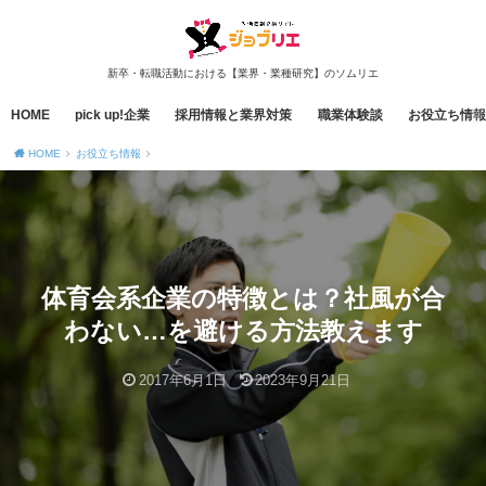
新卒・転職活動における【業界・業種研究】のソムリエ
HOME
pick up!企業
採用情報と業界対策
職業体験談
お役立ち情報
HOME
お役立ち情報
体育会系企業の特徴とは？社風が合
わない…を避ける方法教えます
2017年6月1日
2023年9月21日