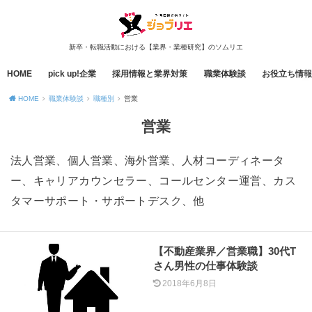
新卒・転職活動における【業界・業種研究】のソムリエ
HOME
pick up!企業
採用情報と業界対策
職業体験談
お役立ち情報
HOME
職業体験談
職種別
営業
営業
法人営業、個人営業、海外営業、人材コーディネータ
ー、キャリアカウンセラー、コールセンター運営、カス
タマーサポート・サポートデスク、他
【不動産業界／営業職】30代T
さん男性の仕事体験談
2018年6月8日