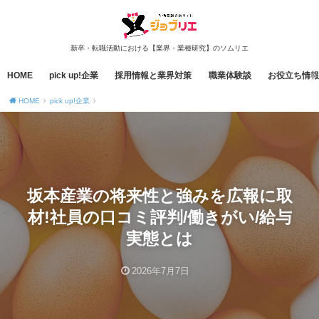
新卒・転職活動における【業界・業種研究】のソムリエ
HOME
pick up!企業
採用情報と業界対策
職業体験談
お役立ち情報
HOME
pick up!企業
坂本産業の将来性と強みを広報に取
材!社員の口コミ評判/働きがい/給与
実態とは
2026年7月7日