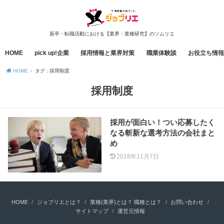
新卒・転職活動における【業界・業種研究】のソムリエ
HOME
pick up!企業
採用情報と業界対策
職業体験談
お役立ち情報
HOME
タグ : 採用制度
採用制度
採用が面白い！つい応募したく
なる斬新な選考方法の会社まと
め
2018年11月7日
HOME
ジョブリエとは？
業種(業界)とは？ 職種とは？
お問い合わせ
サイトマップ
運営元情報