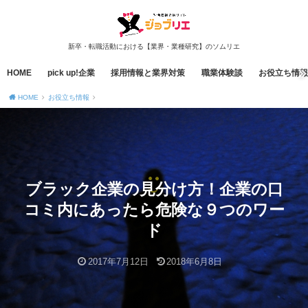
新卒・転職活動における【業界・業種研究】のソムリエ
HOME
pick up!企業
採用情報と業界対策
職業体験談
お役立ち情報
HOME
お役立ち情報
ブラック企業の見分け方！企業の口
コミ内にあったら危険な９つのワー
ド
2017年7月12日
2018年6月8日