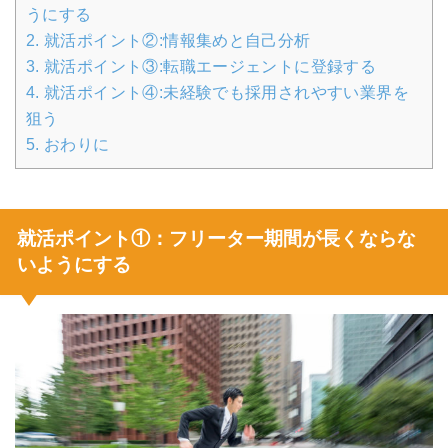
うにする
2.
就活ポイント②:情報集めと自己分析
3.
就活ポイント③:転職エージェントに登録する
4.
就活ポイント④:未経験でも採用されやすい業界を
狙う
5.
おわりに
就活ポイント①：フリーター期間が長くならな
いようにする