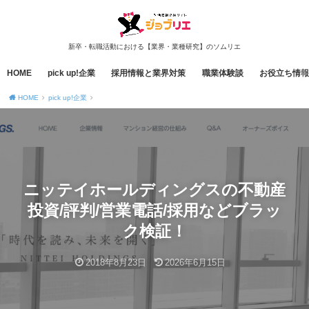
新卒・転職活動における【業界・業種研究】のソムリエ
HOME
pick up!企業
採用情報と業界対策
職業体験談
お役立ち情報
HOME
pick up!企業
ニッテイホールディングスの不動産
投資/評判/営業電話/採用などブラッ
ク検証！
2018年8月23日
2026年6月15日