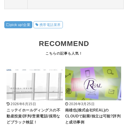
pick up!企業
携帯電話業界
RECOMMEND
2026年6月15日
2026年3月25日
ニッテイホールディングスの不
南雄也(株式会社REAL)の
動産投資/評判/営業電話/採用な
CLOUDで副業/独立は可能?評判
どブラック検証！
と成功事例