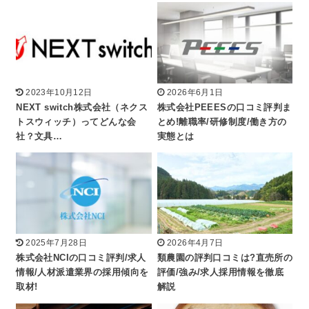
2023年10月12日
2026年6月1日
NEXT switch株式会社（ネクス
株式会社PEEESの口コミ評判ま
トスウィッチ）ってどんな会
とめ!離職率/研修制度/働き方の
社？文具…
実態とは
2025年7月28日
2026年4月7日
株式会社NCIの口コミ評判/求人
類農園の評判口コミは?直売所の
情報/人材派遣業界の採用傾向を
評価/強み/求人採用情報を徹底
取材!
解説