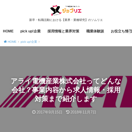
新卒・転職活動における【業界・業種研究】のソムリエ
HOME
pick up!企業
採用情報と業界対策
職業体験談
お役立ち情報
HOME
pick up!企業
アライ電機産業株式会社ってどんな
会社？事業内容から求人情報・採用
対策まで紹介します
2017年9月15日
2018年11月7日