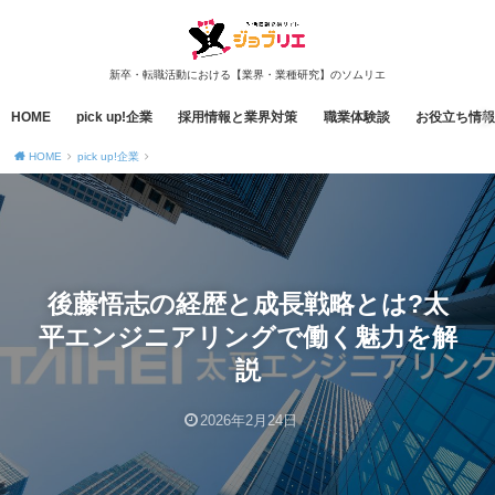
新卒・転職活動における【業界・業種研究】のソムリエ
HOME
pick up!企業
採用情報と業界対策
職業体験談
お役立ち情報
HOME
pick up!企業
後藤悟志の経歴と成長戦略とは?太
平エンジニアリングで働く魅力を解
説
2026年2月24日