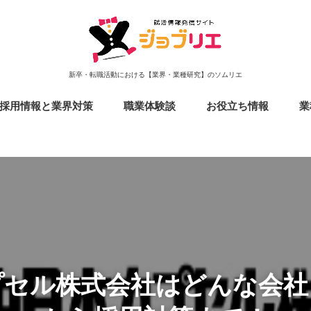
新卒・転職活動における【業界・業種研究】のソムリエ
採用情報と業界対策
職業体験談
お役立ち情報
業
業種・業界別
職種別
プセル株式会社はどんな会社