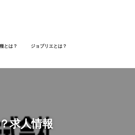
種とは？
ジョブリエとは？
不動産・建設・設備
メーカー
IT・通信・インターネット
流通・小売・フード
金融・保険
サービス・レジャー
商社
営業
事務・管理
販売・サービス
システムエンジニア
クリエイティブ
WEB・インターネット・ゲーム
？求人情報